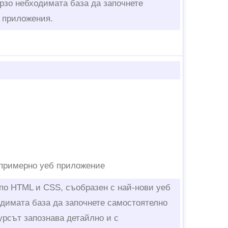
рзо небходимата база да започнете
б приложения.
а примерно уеб приложение
 по HTML и CSS, съобразен с най-нови уеб
одимата база да започнете самостоятелно
урсът запознава детайлно и с