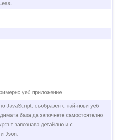
Less.
а примерно уеб приложение
по JavaScript, съобразен с най-нови уеб
одимата база да започнете самостоятелно
урсът запознава детайлно и с
 и Json.