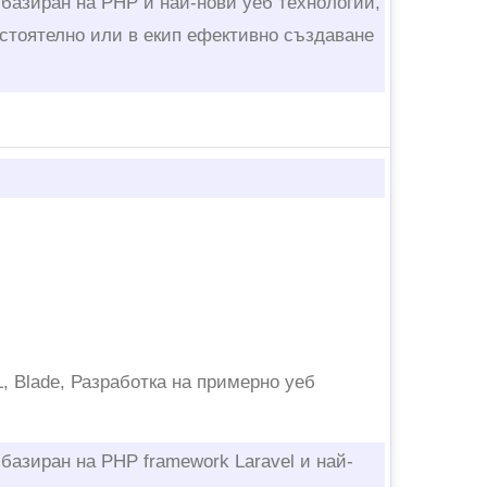
 базиран на PHP и най-нови уеб технологии,
стоятелно или в екип ефективно създаване
, Blade, Разработка на примерно уеб
 базиран на PHP framework Laravel и най-